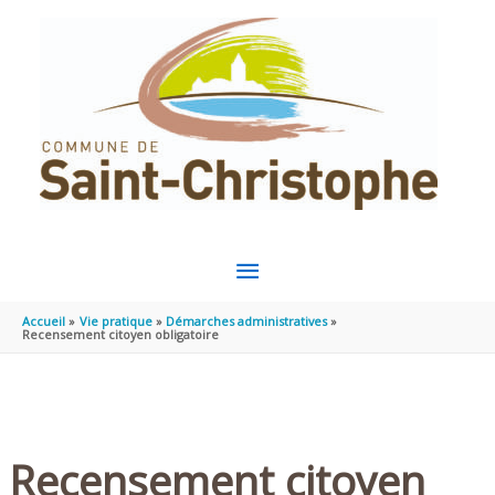
Aller au contenu
Aller au pied de page
MENU
PRINCIPAL
Accueil
Vie pratique
Démarches administratives
Recensement citoyen obligatoire
Recensement citoyen