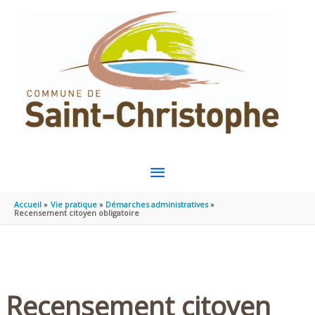
Aller au contenu
Aller au pied de page
MENU
PRINCIPAL
Accueil
Vie pratique
Démarches administratives
Recensement citoyen obligatoire
Recensement citoyen