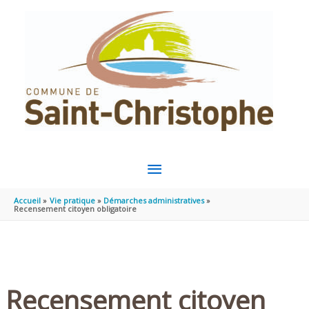
Aller au contenu
Aller au pied de page
MENU
PRINCIPAL
Accueil
Vie pratique
Démarches administratives
Recensement citoyen obligatoire
Recensement citoyen