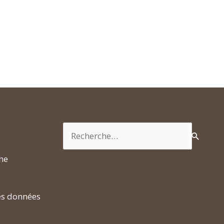
Rechercher :
rme
es données