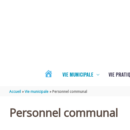
Aller au contenu
Aller au pied de page
VIE MUNICIPALE
VIE PRATI
ACTUALITÉS
Accueil
Vie municipale
Personnel communal
Personnel communal