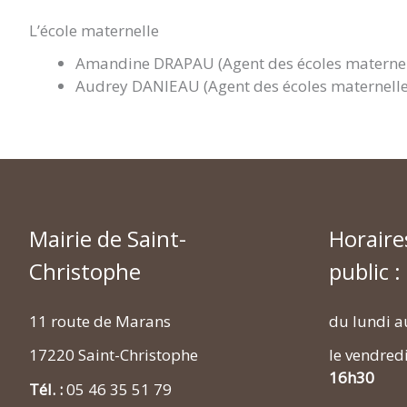
L’école maternelle
Amandine DRAPAU (Agent des écoles maternel
Audrey DANIEAU (Agent des écoles maternelle
Mairie de Saint-
Horaire
Christophe
public :
11 route de Marans
du lundi a
17220 Saint-Christophe
le vendred
16h30
Tél. :
05 46 35 51 79