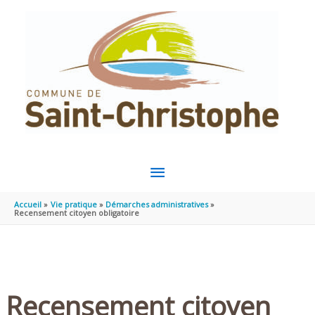
Aller au contenu
Aller au pied de page
MENU
PRINCIPAL
Accueil
Vie pratique
Démarches administratives
Recensement citoyen obligatoire
Recensement citoyen