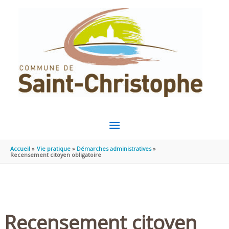
Aller au contenu
Aller au pied de page
MENU
PRINCIPAL
Accueil
Vie pratique
Démarches administratives
Recensement citoyen obligatoire
Recensement citoyen