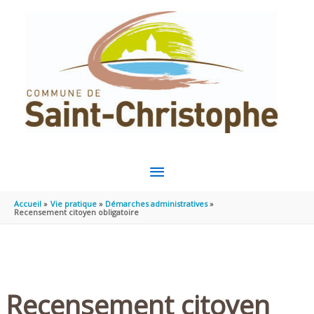
Aller au contenu
Aller au pied de page
MENU
PRINCIPAL
Accueil
Vie pratique
Démarches administratives
Recensement citoyen obligatoire
Recensement citoyen