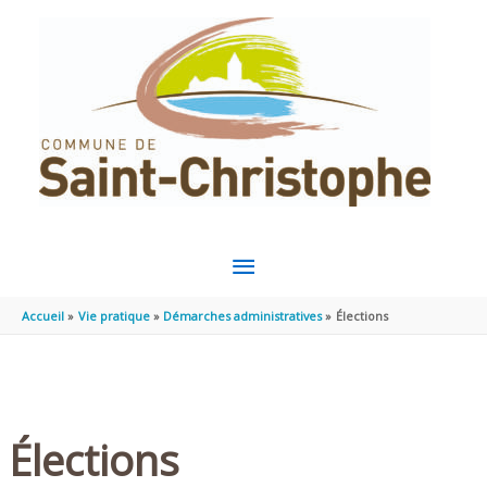
Aller au contenu
Aller au pied de page
MENU
PRINCIPAL
Accueil
Vie pratique
Démarches administratives
Élections
Élections