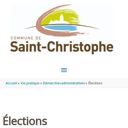
Aller au contenu
Aller au pied de page
MENU
PRINCIPAL
Accueil
Vie pratique
Démarches administratives
Élections
Élections