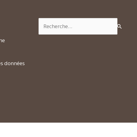
Rechercher :
rme
es données