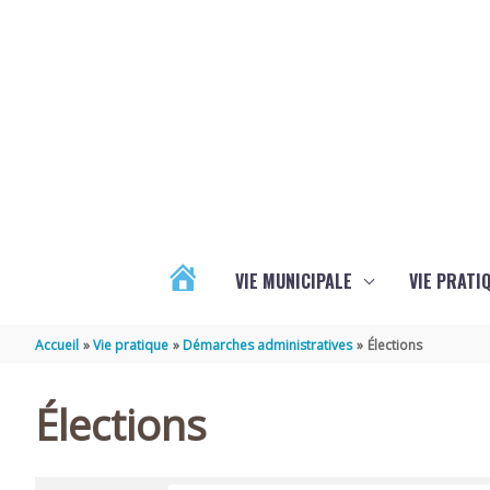
Aller au contenu
Aller au pied de page
VIE MUNICIPALE
VIE PRATI
ACTUALITÉS
Accueil
Vie pratique
Démarches administratives
Élections
Élections