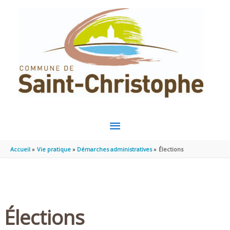
Aller au contenu
Aller au pied de page
MENU
PRINCIPAL
Accueil
Vie pratique
Démarches administratives
Élections
Élections