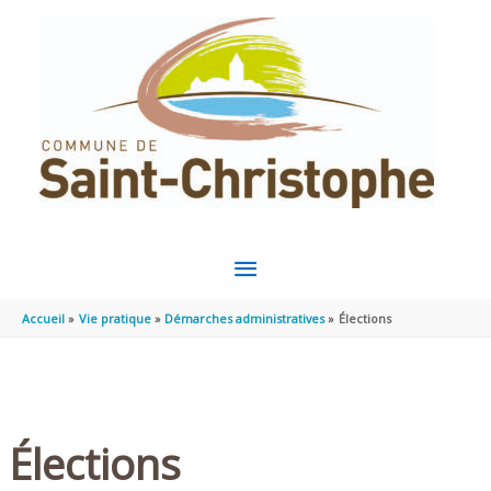
Aller au contenu
Aller au pied de page
MENU
PRINCIPAL
Accueil
Vie pratique
Démarches administratives
Élections
Élections