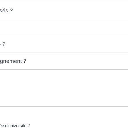
isés ?
e ?
eignement ?
ée d'université ?