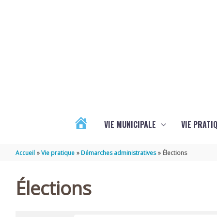
Aller au contenu
Aller au pied de page
VIE MUNICIPALE
VIE PRATI
ACTUALITÉS
Accueil
Vie pratique
Démarches administratives
Élections
Élections