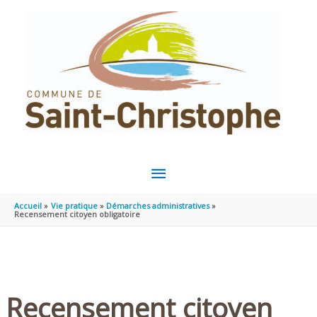
Aller au contenu
Aller au pied de page
MENU
PRINCIPAL
Accueil
Vie pratique
Démarches administratives
Recensement citoyen obligatoire
Recensement citoyen