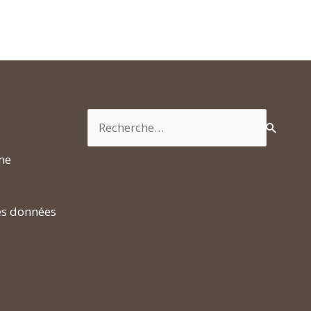
Rechercher :
rme
es données