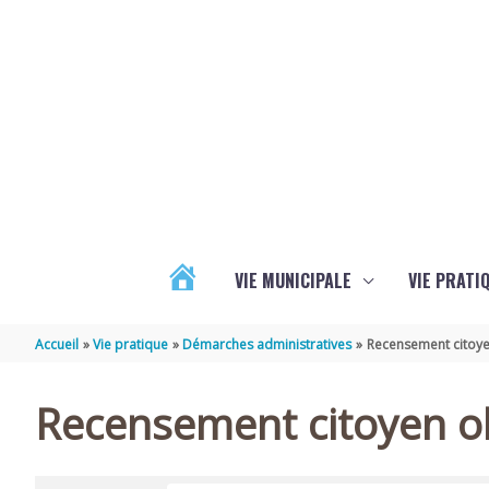
Aller au contenu
Aller au pied de page
VIE MUNICIPALE
VIE PRATI
ACTUALITÉS
Accueil
Vie pratique
Démarches administratives
Recensement citoye
Recensement citoyen ob