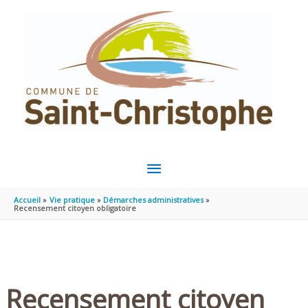
Aller au contenu
Aller au pied de page
MENU
PRINCIPAL
Accueil
Vie pratique
Démarches administratives
Recensement citoyen obligatoire
Recensement citoyen