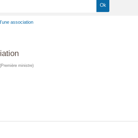
d'une association
iation
 (Première ministre)