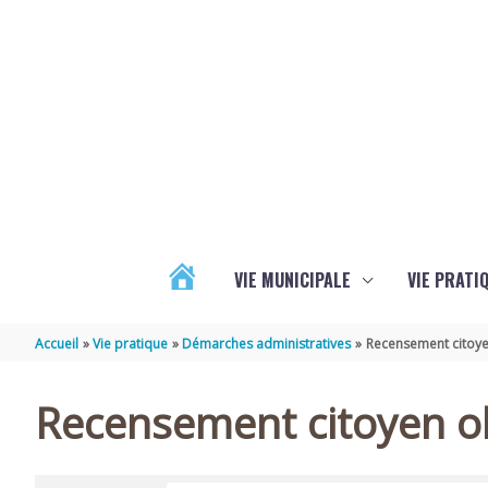
Aller au contenu
Aller au pied de page
VIE MUNICIPALE
VIE PRATI
ACTUALITÉS
Accueil
Vie pratique
Démarches administratives
Recensement citoye
Recensement citoyen ob