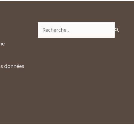
Rechercher :
rme
es données