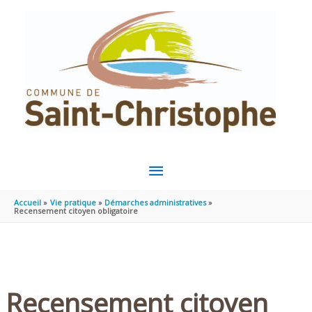
Aller au contenu
Aller au pied de page
MENU
PRINCIPAL
Accueil
Vie pratique
Démarches administratives
Recensement citoyen obligatoire
Recensement citoyen