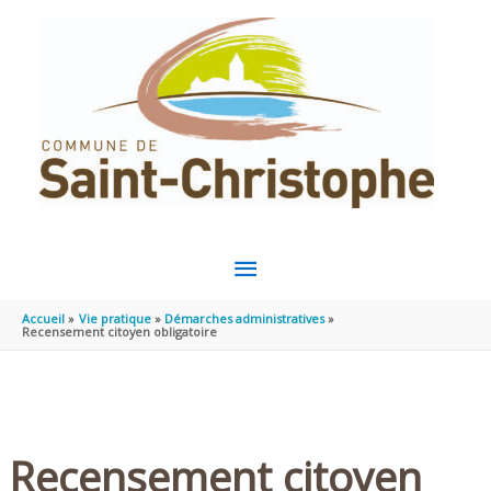
Aller au contenu
Aller au pied de page
MENU
PRINCIPAL
Accueil
Vie pratique
Démarches administratives
Recensement citoyen obligatoire
Recensement citoyen