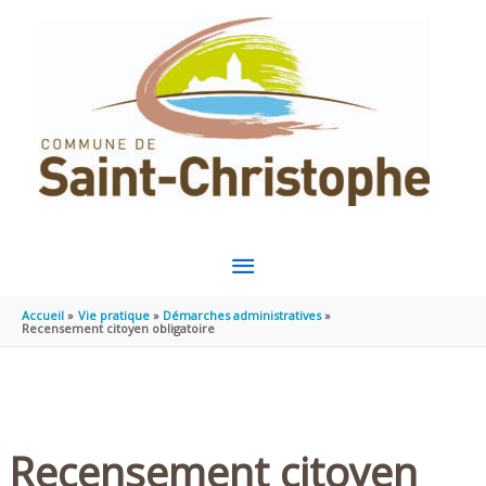
Aller au contenu
Aller au pied de page
MENU
PRINCIPAL
Accueil
Vie pratique
Démarches administratives
Recensement citoyen obligatoire
Recensement citoyen