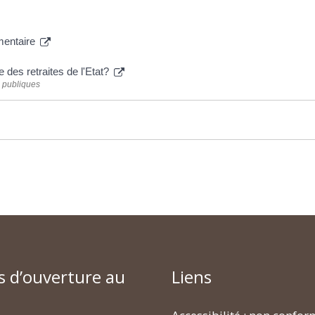
émentaire
des retraites de l'Etat?
s publiques
s d’ouverture au
Liens