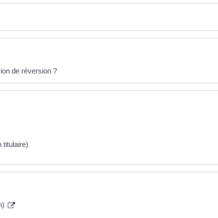
sion de réversion ?
titulaire)
n)