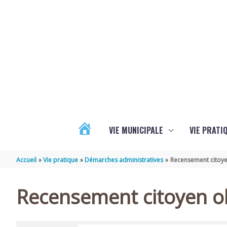
Aller au contenu
Aller au pied de page
VIE MUNICIPALE
VIE PRATI
ACTUALITÉS
Accueil
Vie pratique
Démarches administratives
Recensement citoye
Recensement citoyen ob