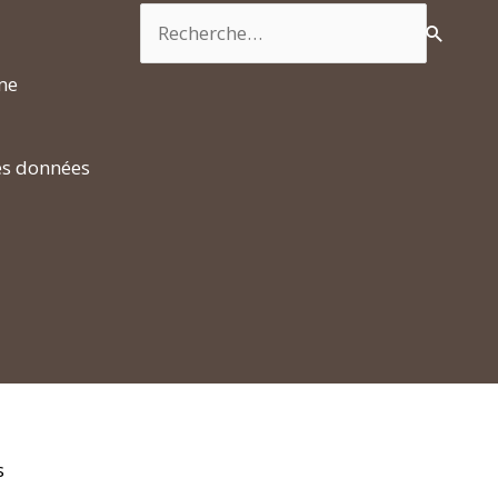
Rechercher :
rme
es données
s