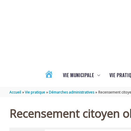
Aller au contenu
Aller au pied de page
VIE MUNICIPALE
VIE PRATI
ACTUALITÉS
Accueil
Vie pratique
Démarches administratives
Recensement citoye
Recensement citoyen ob