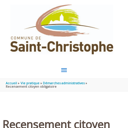
Aller au contenu
Aller au pied de page
MENU
PRINCIPAL
Accueil
Vie pratique
Démarches administratives
Recensement citoyen obligatoire
Recensement citoyen