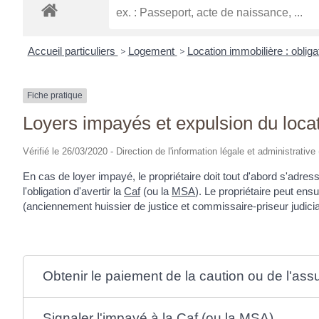
Accueil particuliers
>
Logement
>
Location immobilière : obliga
Fiche pratique
Loyers impayés et expulsion du locat
Vérifié le 26/03/2020 - Direction de l'information légale et administrative
En cas de loyer impayé, le propriétaire doit tout d'abord s'adres
l'obligation d'avertir la
Caf
(ou la
MSA
). Le propriétaire peut ensu
(anciennement huissier de justice et commissaire-priseur judiciai
Obtenir le paiement de la caution ou de l'as
Signaler l'impayé à la Caf (ou la MSA)