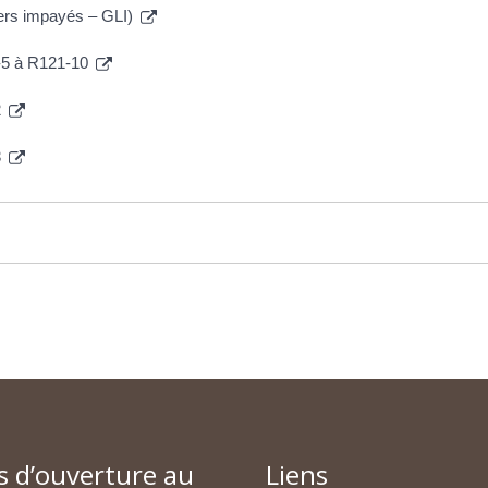
yers impayés – GLI)
1-5 à R121-10
2
3
s d’ouverture au
Liens