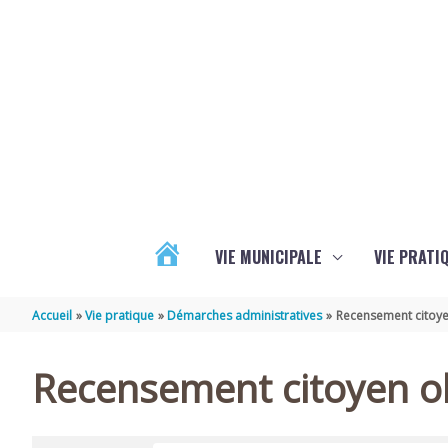
Aller au contenu
Aller au pied de page
VIE MUNICIPALE
VIE PRATI
ACTUALITÉS
Accueil
Vie pratique
Démarches administratives
Recensement citoye
Recensement citoyen ob