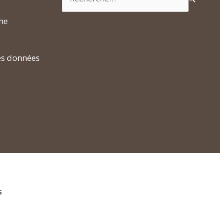
rme
es données
s