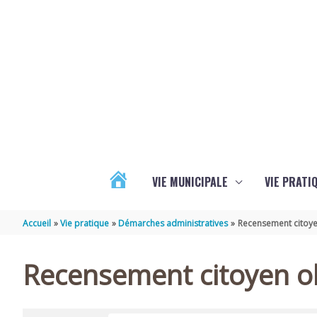
Aller au contenu
Aller au pied de page
VIE MUNICIPALE
VIE PRATI
ACTUALITÉS
Accueil
Vie pratique
Démarches administratives
Recensement citoye
Recensement citoyen ob