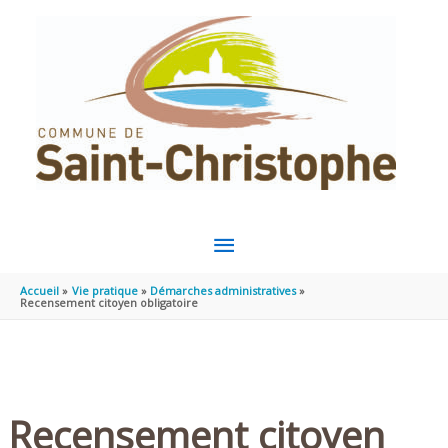
Aller au contenu
Aller au pied de page
MENU
PRINCIPAL
Accueil
Vie pratique
Démarches administratives
Recensement citoyen obligatoire
Recensement citoyen