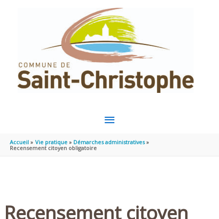
Aller au contenu
Aller au pied de page
MENU
PRINCIPAL
Accueil
Vie pratique
Démarches administratives
Recensement citoyen obligatoire
Recensement citoyen