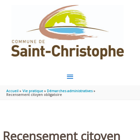
Aller au contenu
Aller au pied de page
MENU
PRINCIPAL
Accueil
Vie pratique
Démarches administratives
Recensement citoyen obligatoire
Recensement citoyen