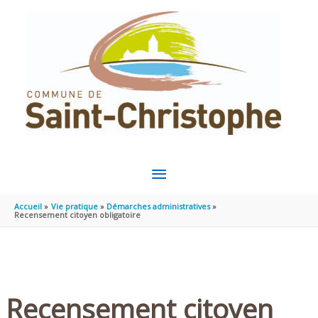
Aller au contenu
Aller au pied de page
MENU
PRINCIPAL
Accueil
Vie pratique
Démarches administratives
Recensement citoyen obligatoire
Recensement citoyen