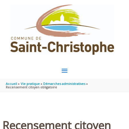
Aller au contenu
Aller au pied de page
MENU
PRINCIPAL
Accueil
Vie pratique
Démarches administratives
Recensement citoyen obligatoire
Recensement citoyen