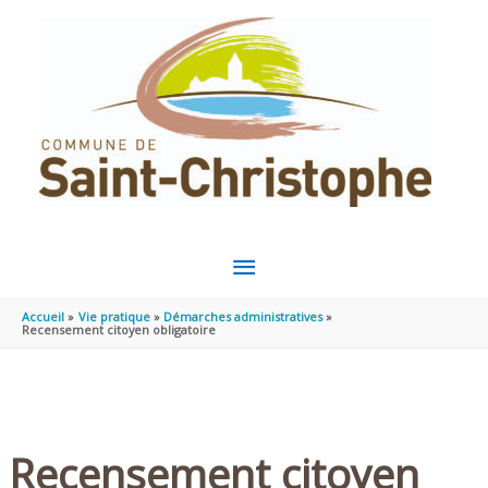
Aller au contenu
Aller au pied de page
MENU
PRINCIPAL
Accueil
Vie pratique
Démarches administratives
Recensement citoyen obligatoire
Recensement citoyen