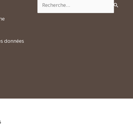
Rechercher :
rme
es données
s