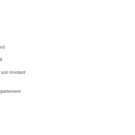
se)
if
er son montant
département