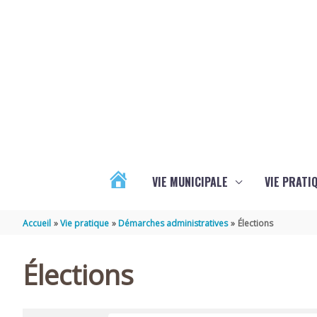
Aller au contenu
Aller au pied de page
VIE MUNICIPALE
VIE PRATI
ACTUALITÉS
Accueil
Vie pratique
Démarches administratives
Élections
Élections