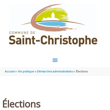
Aller au contenu
Aller au pied de page
MENU
PRINCIPAL
Accueil
Vie pratique
Démarches administratives
Élections
Élections