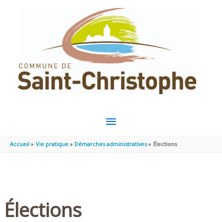
Aller au contenu
Aller au pied de page
MENU
PRINCIPAL
Accueil
Vie pratique
Démarches administratives
Élections
Élections