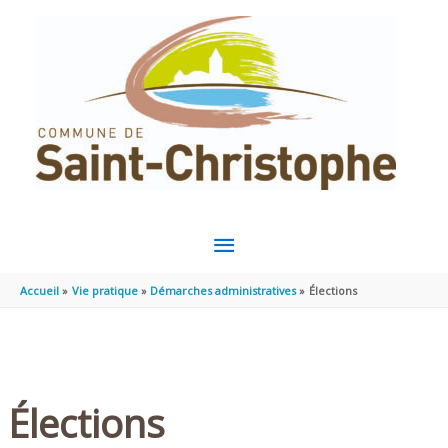
Aller au contenu
Aller au pied de page
MENU
PRINCIPAL
Accueil
Vie pratique
Démarches administratives
Élections
Élections