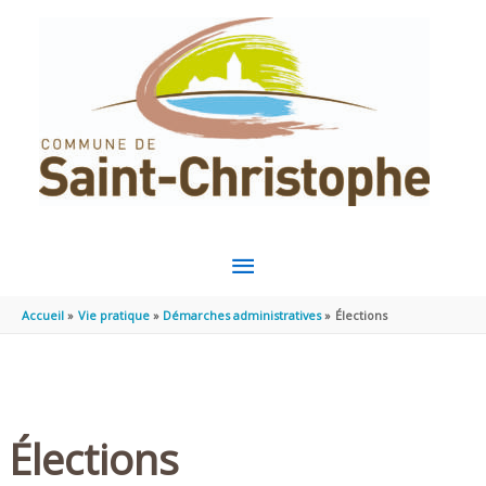
Aller au contenu
Aller au pied de page
MENU
PRINCIPAL
Accueil
Vie pratique
Démarches administratives
Élections
Élections