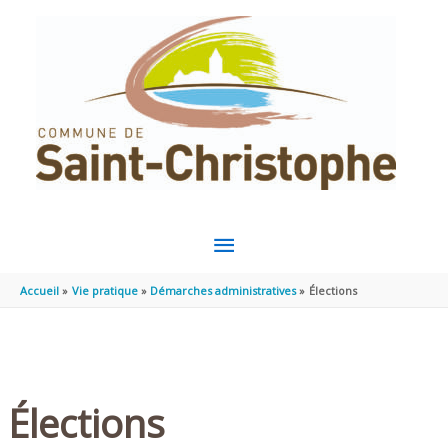
Aller au contenu
Aller au pied de page
MENU
PRINCIPAL
Accueil
Vie pratique
Démarches administratives
Élections
Élections