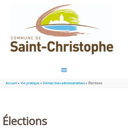
Aller au contenu
Aller au pied de page
MENU
PRINCIPAL
Accueil
Vie pratique
Démarches administratives
Élections
Élections