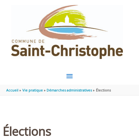
Aller au contenu
Aller au pied de page
MENU
PRINCIPAL
Accueil
Vie pratique
Démarches administratives
Élections
Élections