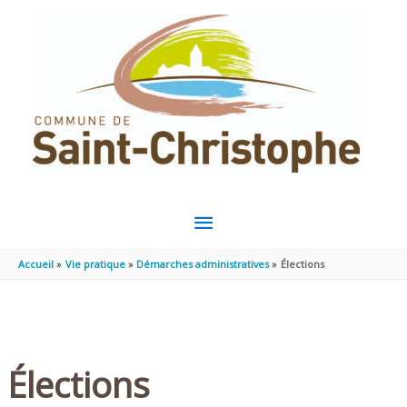
Aller au contenu
Aller au pied de page
MENU
PRINCIPAL
Accueil
Vie pratique
Démarches administratives
Élections
Élections