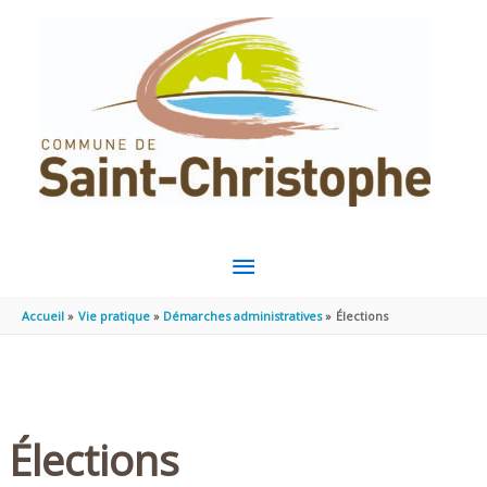
Aller au contenu
Aller au pied de page
MENU
PRINCIPAL
Accueil
Vie pratique
Démarches administratives
Élections
Élections