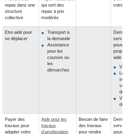
repas dans une
qui sert des
votre mair
structure
repas à prix
collective
modérés
Etre aidé pour
Transport à
Demander
se déplacer
la demande
services
Assistance
pouvant
pour les
proposer c
courses ou
aide :
les
Votre m
démarches
Les
service
votre
départ
Votre c
de retra
Payer des
Aide pour les
Besoin de faire
Demander
travaux pour
travaux
des travaux
services
adapter votre
d'amélioration
pour rendre
pouvant