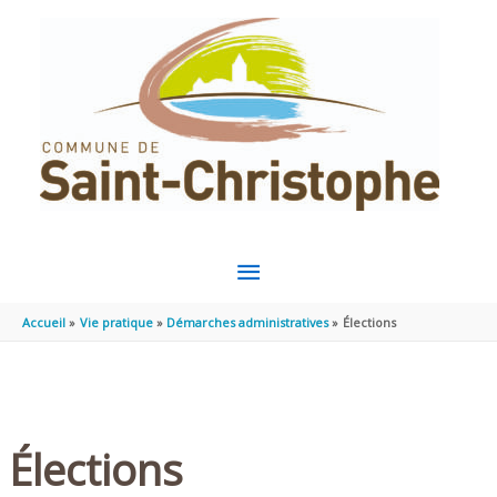
Aller au contenu
Aller au pied de page
MENU
PRINCIPAL
Accueil
Vie pratique
Démarches administratives
Élections
Élections