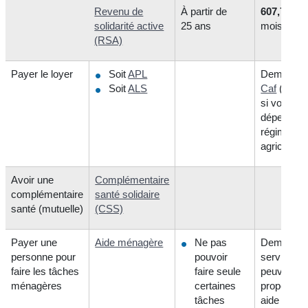
Revenu de
À partir de
607,75 €
p
solidarité active
25 ans
mois
(RSA)
Payer le loyer
Soit
APL
Demander 
Soit
ALS
Caf
(ou la
si vous
dépendez
régime
agricole)
Avoir une
Complémentaire
complémentaire
santé solidaire
santé (mutuelle)
(CSS)
Payer une
Aide ménagère
Ne pas
Demander
personne pour
pouvoir
services q
faire les tâches
faire seule
peuvent
ménagères
certaines
proposer c
tâches
aide :