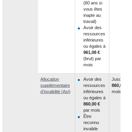
(60 ans si
vous êtes
inapte au
travail)
Avoir des
ressources
inférieures
ou égales à
961,08 €
(brut) par
mois
Allocation
Avoir des
Jusqu'à
supplémentaire
ressources
860,00 €
p
d'invalidité (Asi)
inférieures
mois
ou égales à
860,00 €
par mois
Être
reconnu
invalide