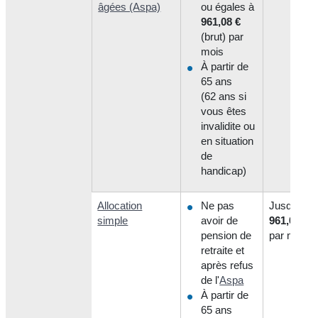
âgées (Aspa)
ou égales à
961,08 €
(brut) par
mois
À partir de
65 ans
(62 ans si
vous êtes
invalidite ou
en situation
de
handicap)
Allocation
Ne pas
Jusqu'à
simple
avoir de
961,08 €
(
pension de
par mois
retraite et
après refus
de l'
Aspa
À partir de
65 ans