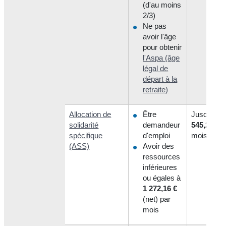
(d'au moins
2/3)
Ne pas
avoir l'âge
pour obtenir
l'Aspa (âge
légal de
départ à la
retraite)
Allocation de
Être
Jusqu'à
solidarité
demandeur
545,21 €
p
spécifique
d'emploi
mois
(ASS)
Avoir des
ressources
inférieures
ou égales à
1 272,16 €
(net) par
mois