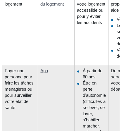
logement
du logement
votre logement
proposer c
accessible ou
aide :
pour y éviter
Votre m
les accidents
Les
service
votre
départ
Votre c
de retra
Payer une
Apa
À partir de
Demander
personne pour
60 ans
services 
faire les tâches
Être en
votre
ménagères ou
perte
départeme
pour surveiller
d'autonomie
votre état de
(difficultés à
santé
se lever, se
laver,
s'habiller,
marcher,