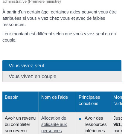
administrative (Première ministre)
À partir d'un certain âge, certaines aides peuvent vous être
attribuées si vous vivez chez vous et avec de faibles
ressources.
Leur montant est différent selon que vous vivez seul ou en
couple.
Vous vivez seul
Vous vivez en couple
Besoin
Nom de l'aide
Principales
Montant d
conditions
l'aide
Avoir un revenu
Allocation de
Avoir des
Jusqu'à
ou compléter
solidarité aux
ressources
961,08 €
(
son revenu
personnes
inférieures
par mois