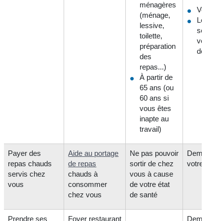
ménagères
Votre m
(ménage,
Les
lessive,
service
toilette,
votre
préparation
départ
des
repas...)
À partir de
65 ans (ou
60 ans si
vous êtes
inapte au
travail)
Payer des
Aide au portage
Ne pas pouvoir
Demander
repas chauds
de repas
sortir de chez
votre mair
servis chez
chauds à
vous à cause
vous
consommer
de votre état
chez vous
de santé
Prendre ses
Foyer restaurant
Demander