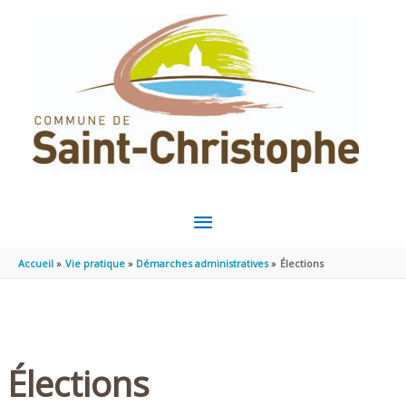
Aller au contenu
Aller au pied de page
MENU
PRINCIPAL
Accueil
Vie pratique
Démarches administratives
Élections
Élections