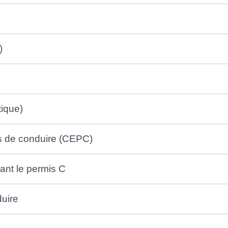
)
tique)
is de conduire (CEPC)
ant le permis C
duire