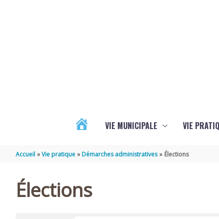
Aller au contenu
Aller au pied de page
VIE MUNICIPALE
VIE PRATI
ACTUALITÉS
Accueil
Vie pratique
Démarches administratives
Élections
Élections