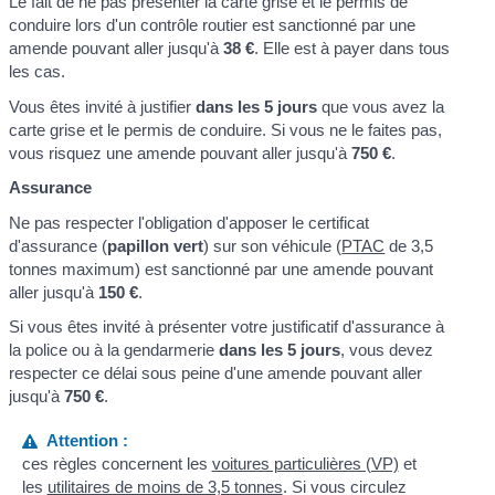
Le fait de ne pas présenter la carte grise et le permis de
conduire lors d'un contrôle routier est sanctionné par une
amende pouvant aller jusqu'à
38 €
. Elle est à payer dans tous
les cas.
Vous êtes invité à justifier
dans les 5 jours
que vous avez la
carte grise et le permis de conduire. Si vous ne le faites pas,
vous risquez une amende pouvant aller jusqu'à
750 €
.
Assurance
Ne pas respecter l'obligation d'apposer le certificat
d'assurance (
papillon vert
) sur son véhicule (
PTAC
de 3,5
tonnes maximum) est sanctionné par une amende pouvant
aller jusqu'à
150 €
.
Si vous êtes invité à présenter votre justificatif d'assurance à
la police ou à la gendarmerie
dans les 5 jours
, vous devez
respecter ce délai sous peine d'une amende pouvant aller
jusqu'à
750 €
.
Attention :
ces règles concernent les
voitures particulières (VP)
et
les
utilitaires de moins de 3,5 tonnes
. Si vous circulez