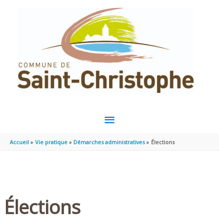
Aller au contenu
Aller au pied de page
MENU
PRINCIPAL
Accueil
Vie pratique
Démarches administratives
Élections
Élections