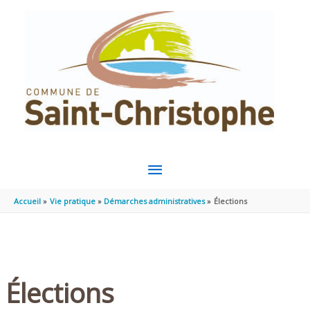
Aller au contenu
Aller au pied de page
MENU
PRINCIPAL
Accueil
Vie pratique
Démarches administratives
Élections
Élections