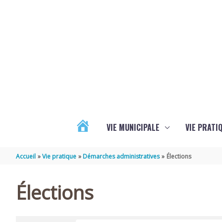
Aller au contenu
Aller au pied de page
VIE MUNICIPALE
VIE PRATI
ACTUALITÉS
Accueil
Vie pratique
Démarches administratives
Élections
Élections