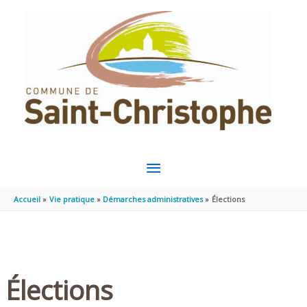
Aller au contenu
Aller au pied de page
MENU
PRINCIPAL
Accueil
Vie pratique
Démarches administratives
Élections
Élections