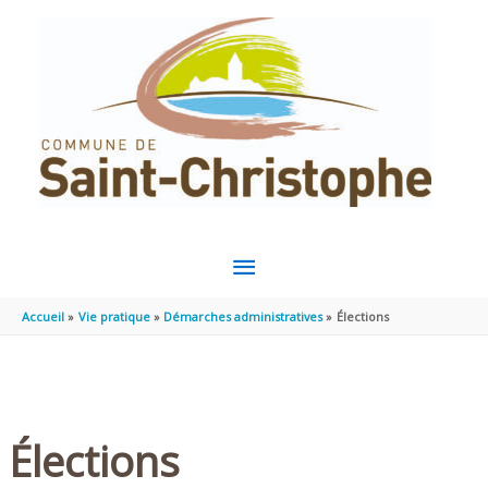
Aller au contenu
Aller au pied de page
MENU
PRINCIPAL
Accueil
Vie pratique
Démarches administratives
Élections
Élections