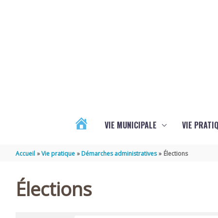
Aller au contenu
Aller au pied de page
VIE MUNICIPALE
VIE PRATI
ACTUALITÉS
Accueil
Vie pratique
Démarches administratives
Élections
Élections