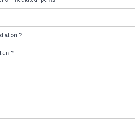
diation ?
tion ?