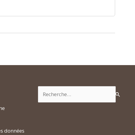
Rechercher :
rme
es données